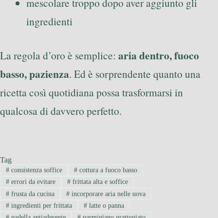
mescolare troppo dopo aver aggiunto gli
ingredienti
aria dentro, fuoco
La regola d’oro è semplice:
basso, pazienza
. Ed è sorprendente quanto una
ricetta così quotidiana possa trasformarsi in
qualcosa di davvero perfetto.
Tag
#
consistenza soffice
#
cottura a fuoco basso
#
errori da evitare
#
frittata alta e soffice
#
frusta da cucina
#
incorporare aria nelle uova
#
ingredienti per frittata
#
latte o panna
#
padella antiaderente
#
parmigiano grattugiato