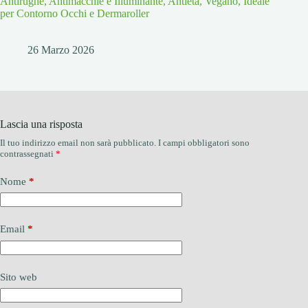
Antirughe, Antimacchie e Illuminante, Antietà, Vegano, Ideale
per Contorno Occhi e Dermaroller
26 Marzo 2026
Lascia una risposta
Il tuo indirizzo email non sarà pubblicato.
I campi obbligatori sono
contrassegnati
*
Nome
*
Email
*
Sito web