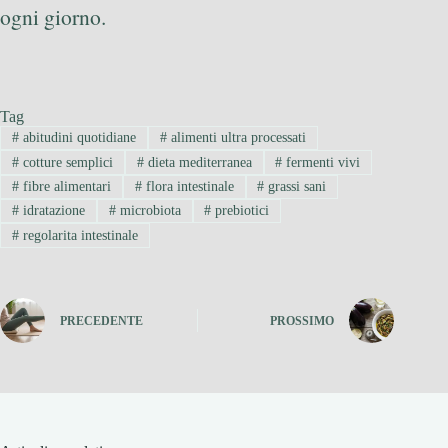
ogni giorno.
Tag
#
abitudini quotidiane
#
alimenti ultra processati
#
cotture semplici
#
dieta mediterranea
#
fermenti vivi
#
fibre alimentari
#
flora intestinale
#
grassi sani
#
idratazione
#
microbiota
#
prebiotici
#
regolarita intestinale
PRECEDENTE
PROSSIMO