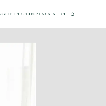
IGLI E TRUCCHI PER LA CASA
CUCINA E RICETTE
G