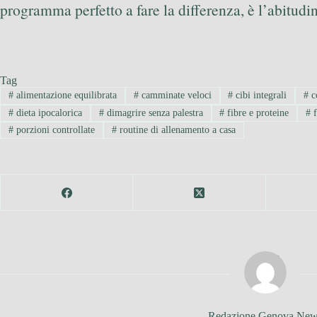
programma perfetto a fare la differenza, è l’abitudin
Tag
#
alimentazione equilibrata
#
camminate veloci
#
cibi integrali
#
co
#
dieta ipocalorica
#
dimagrire senza palestra
#
fibre e proteine
#
f
#
porzioni controllate
#
routine di allenamento a casa
Redazione Genova Ne