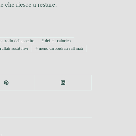
e che riesce a restare.
ntrollo dellappetito
#
deficit calorico
rullati sostitutivi
#
meno carboidrati raffinati
ws