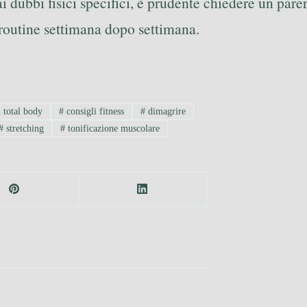
 dubbi fisici specifici, è prudente chiedere un parere
a routine settimana dopo settimana.
i total body
#
consigli fitness
#
dimagrire
#
stretching
#
tonificazione muscolare