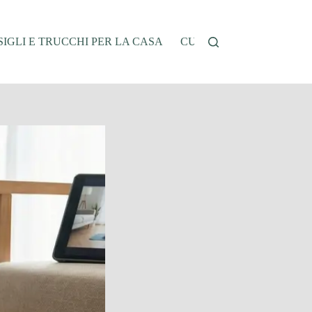
IGLI E TRUCCHI PER LA CASA
CUCINA E RICETTE
G