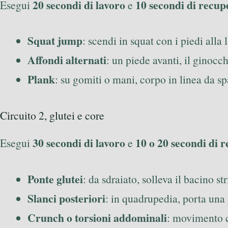
20 secondi di lavoro
10 secondi di recup
Esegui
e
Squat jump
: scendi in squat con i piedi alla
Affondi alternati
: un piede avanti, il ginocc
Plank
: su gomiti o mani, corpo in linea da s
Circuito 2, glutei e core
30 secondi di lavoro
10 o 20 secondi di 
Esegui
e
Ponte glutei
: da sdraiato, solleva il bacino st
Slanci posteriori
: in quadrupedia, porta una 
Crunch o torsioni addominali
: movimento co