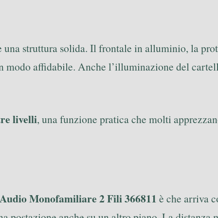
una struttura solida. Il frontale in alluminio, la pr
in modo affidabile. Anche l’illuminazione del cartel
e livelli
, una funzione pratica che molti apprezzano
udio Monofamiliare 2 Fili 366811
è che arriva c
una postazione anche su un altro piano. La distanza 