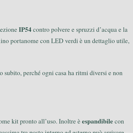
IP54
otezione
contro polvere e spruzzi d’acqua e la
lino portanome con LED verdi è un dettaglio utile,
 subito, perché ogni casa ha ritmi diversi e non
espandibile
ome kit pronto all’uso. Inoltre è
con
massima tra posto interno ed esterno può arrivare