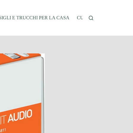
IGLI E TRUCCHI PER LA CASA
CUCINA E RICETTE
G